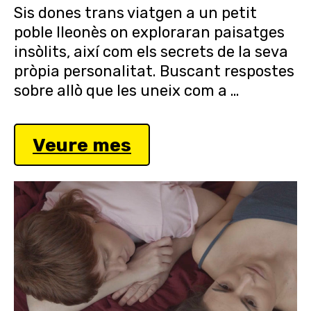
Sis dones trans viatgen a un petit
poble lleonès on exploraran paisatges
insòlits, així com els secrets de la seva
pròpia personalitat. Buscant respostes
sobre allò que les uneix com a …
Veure mes
S
E
D
I
M
E
N