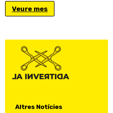
Veure mes
L
A
A
M
I
G
A
D
E
M
I
A
Altres Notícies