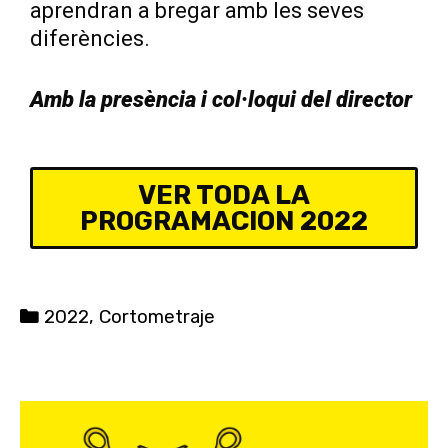
aprendran a bregar amb les seves
diferències.
Amb la presència i col·loqui del director
VER TODA LA
PROGRAMACION 2022
C
2022
,
Cortometraje
a
t
e
g