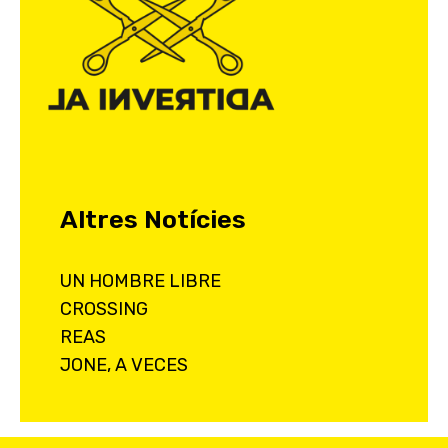
o
r
i
e
s
Altres Notícies
UN HOMBRE LIBRE
CROSSING
REAS
JONE, A VECES